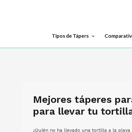
Ir
al
contenido
Tipos de Tápers
Comparativ
Mejores táperes para
para llevar tu tortil
¿Quién no ha llevado una tortilla a la play