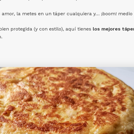
on amor, la metes en un táper cualquiera y… ¡boom! medio 
 bien protegida (y con estilo), aquí tienes
los mejores táper
.